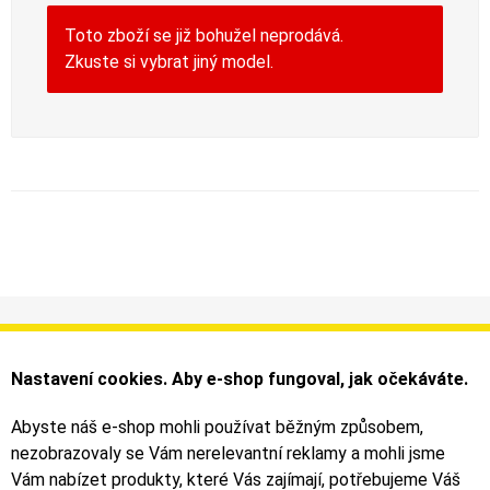
Toto zboží se již bohužel neprodává.
Zkuste si vybrat jiný model.
Informace
Můj účet
Dodání a platba
Objednávky
Nastavení cookies. Aby e-shop fungoval, jak očekáváte.
Obchodní podmínky
Faktury
Kontakty
Zásilky
Abyste náš e-shop mohli používat běžným způsobem,
nezobrazovaly se Vám nerelevantní reklamy a mohli jsme
Bezpečné on-line platby dodává ComGate
Vám nabízet produkty, které Vás zajímají, potřebujeme Váš