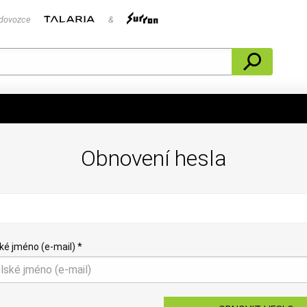
 dovozce
&
Obnovení hesla
ké jméno (e-mail) *