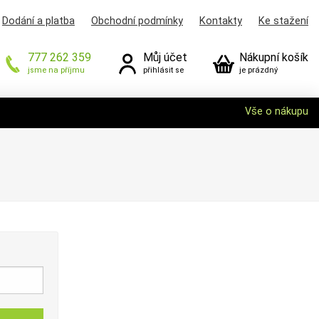
Dodání a platba
Obchodní podmínky
Kontakty
Ke stažení
777 262 359
Můj účet
Nákupní košík
jsme na příjmu
přihlásit se
je prázdný
Vše o nákupu