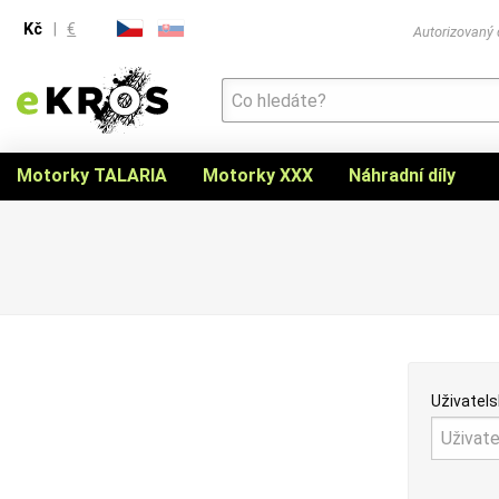
Kč
|
€
Autorizovaný
Motorky TALARIA
Motorky XXX
Náhradní díly
Uživatels