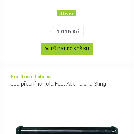
skladem
1 016 Kč
PŘIDAT DO KOŠÍKU
Sur Ron i Talária
osa předního kola Fast Ace Talaria Sting