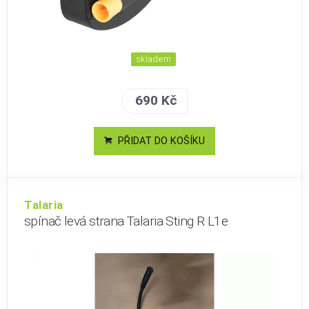
skladem
690 Kč
PŘIDAT DO KOŠÍKU
Talaria
spínač levá strana Talaria Sting R L1e