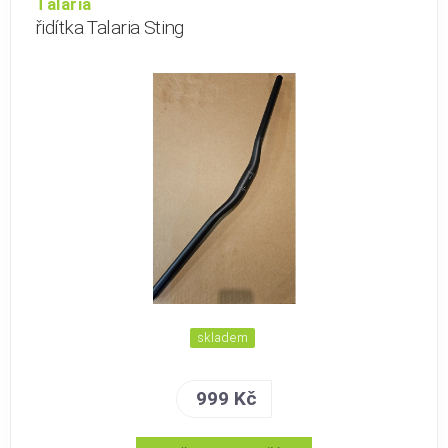
Talaria
řidítka Talaria Sting
skladem
999 Kč