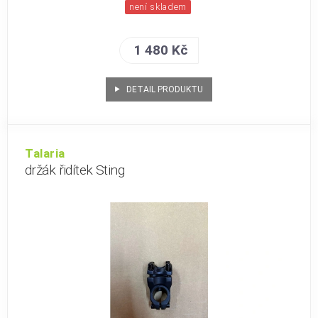
není skladem
1 480 Kč
DETAIL PRODUKTU
Talaria
držák řidítek Sting